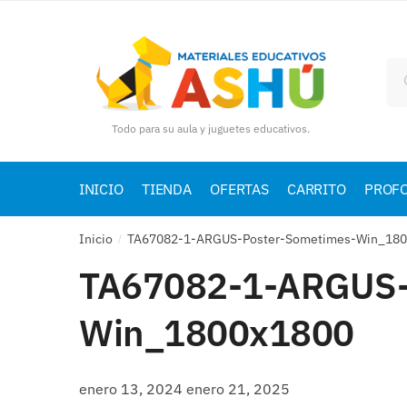
Skip
Skip
to
to
navigation
content
Bu
por
Todo para su aula y juguetes educativos.
INICIO
TIENDA
OFERTAS
CARRITO
PROF
Inicio
TA67082-1-ARGUS-Poster-Sometimes-Win_18
/
TA67082-1-ARGUS-
Win_1800x1800
enero 13, 2024
enero 21, 2025