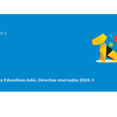
S :)
es Educativos Ashú, Derechos reservados 2026
©