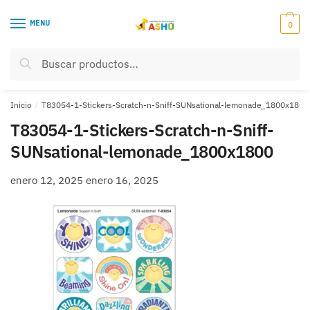
Skip
Skip
to
to
MENU
0
navigation
content
Buscar
Buscar
por:
Inicio
/
T83054-1-Stickers-Scratch-n-Sniff-SUNsational-lemonade_1800x1800
T83054-1-Stickers-Scratch-n-Sniff-
SUNsational-lemonade_1800x1800
enero 12, 2025
enero 16, 2025