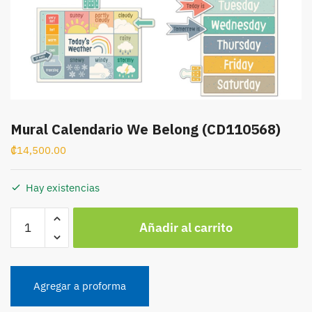
Mural Calendario We Belong (CD110568)
₡
14,500.00
Hay existencias
Mural
Añadir al carrito
Calendario
We
Belong
(CD110568)
Agregar a proforma
cantidad