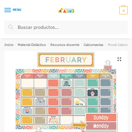
Skip
Skip
to
to
MENU
0
navigation
content
Buscar
Buscar
por:
Inicio
/
Material Didáctico
/
Recursos docente
/
Calcomanías
/
Mural Calenda