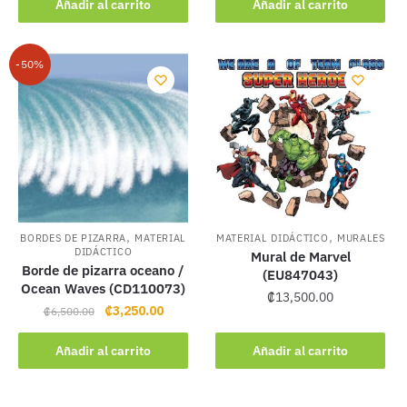
Añadir al carrito
Añadir al carrito
-50%
,
,
BORDES DE PIZARRA
MATERIAL
MATERIAL DIDÁCTICO
MURALES
DIDÁCTICO
Mural de Marvel
Borde de pizarra oceano /
(EU847043)
Ocean Waves (CD110073)
₡
13,500.00
Original
Current
₡
3,250.00
₡
6,500.00
price
price
was:
is:
Añadir al carrito
Añadir al carrito
₡6,500.00.
₡3,250.00.