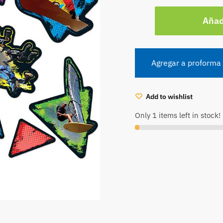
₡12,900.0
Extreme
Añadi
Sports
(CD110181)
cantidad
Agregar a proforma
Add to wishlist
Only 1 items left in stock!