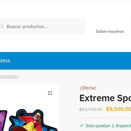
scar
Buscar
:
Sobre nosotros
ORMA
CD110181)
¡Oferta!
Extreme Sp
Original
₡
6,500.0
₡
12,900.00
price
was:
Solo quedan 1 disponi