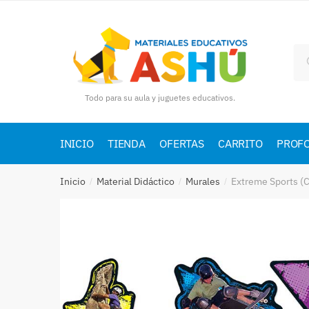
Skip
Skip
to
to
navigation
content
Bu
por
Todo para su aula y juguetes educativos.
INICIO
TIENDA
OFERTAS
CARRITO
PROF
Inicio
Material Didáctico
Murales
Extreme Sports (
/
/
/