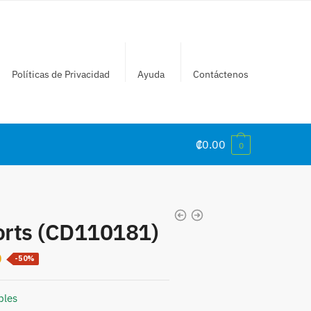
Políticas de Privacidad
Ayuda
Contáctenos
₡
0.00
0
orts (CD110181)
Current
0
-50%
price
is:
bles