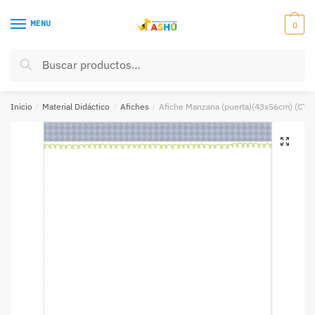
Skip
Skip
to
to
MENU
0
navigation
content
Buscar
Buscar
por:
Inicio
/
Material Didáctico
/
Afiches
/
Afiche Manzana (puerta)(43x56cm) (CTP