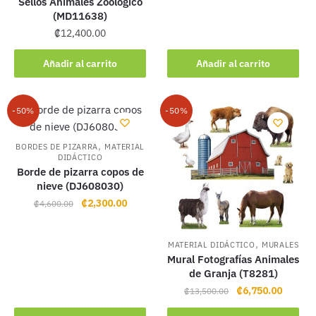
Sellos Animales Zoológico
(MD11638)
₡
12,400.00
Añadir al carrito
Añadir al carrito
-50%
-50%
,
BORDES DE PIZARRA
MATERIAL
DIDÁCTICO
Borde de pizarra copos de
nieve (DJ608030)
Original
Current
₡
2,300.00
₡
4,600.00
price
price
was:
is:
,
MATERIAL DIDÁCTICO
MURALES
₡4,600.00.
₡2,300.00.
Mural Fotografías Animales
de Granja (T8281)
Original
Current
₡
6,750.00
₡
13,500.00
price
price