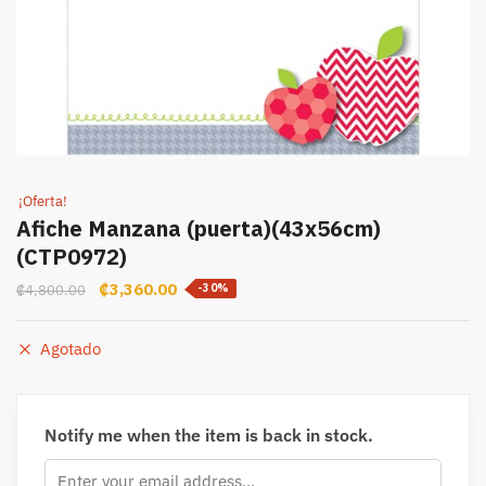
¡Oferta!
Afiche Manzana (puerta)(43x56cm)
(CTP0972)
Original
Current
₡
3,360.00
₡
4,800.00
-30%
price
price
was:
is:
Agotado
₡4,800.00.
₡3,360.00.
Notify me when the item is back in stock.