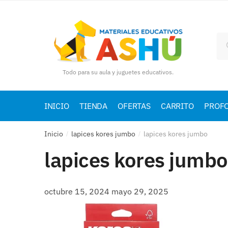
Skip
Skip
to
to
navigation
content
Bu
por
Todo para su aula y juguetes educativos.
INICIO
TIENDA
OFERTAS
CARRITO
PROF
Inicio
lapices kores jumbo
lapices kores jumbo
/
/
lapices kores jumbo
octubre 15, 2024
mayo 29, 2025