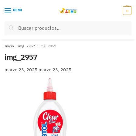
Skip
Skip
to
to
MENU
0
navigation
content
Buscar
Buscar
por:
Inicio
/
img_2957
/
img_2957
img_2957
marzo 23, 2025
marzo 23, 2025