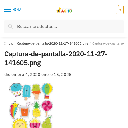
Skip
Skip
to
to
MENU
0
navigation
content
Buscar
Buscar
por:
Inicio
/
Captura-de-pantalla-2020-11-27-141605.png
/
Captura-de-pantalla-
Captura-de-pantalla-2020-11-27-
141605.png
diciembre 4, 2020
enero 15, 2025