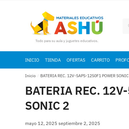
Skip
Skip
to
to
navigation
content
Bu
por
Todo para su aula y juguetes educativos.
INICIO
TIENDA
OFERTAS
CARRITO
PROF
Inicio
BATERIA REC. 12V-5APS-1250F1 POWER SONIC
/
BATERIA REC. 12V
SONIC 2
mayo 12, 2025
septiembre 2, 2025