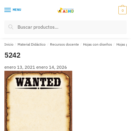
Skip
Skip
to
to
MENU
0
navigation
content
Buscar
Buscar
por:
Inicio
/
Material Didáctico
/
Recursos docente
/
Hojas con diseños
/
Hojas pa
5242
enero 13, 2021
enero 14, 2026