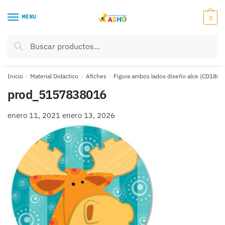
Skip
Skip
to
to
MENU
0
navigation
content
Buscar
Buscar
por:
Inicio
/
Material Didáctico
/
Afiches
/
Figura ambos lados diseño alce (CD1880
prod_5157838016
enero 11, 2021
enero 13, 2026