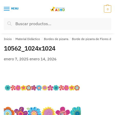
Skip
Skip
to
to
MENU
0
navigation
content
Buscar
Buscar
por:
Inicio
/
Material Didáctico
/
Bordes de pizarra
/
Borde de pizarra de Flores de
10562_1024x1024
enero 7, 2025
enero 14, 2026