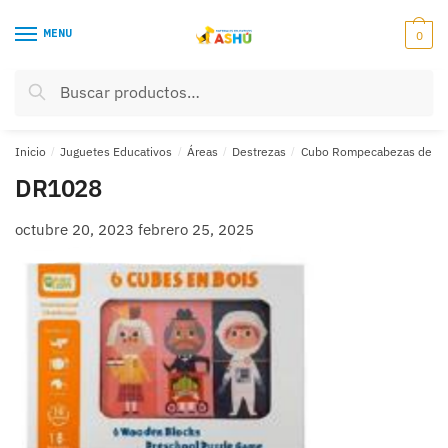
Skip
Skip
to
to
MENU
0
navigation
content
Buscar
Buscar
por:
Inicio
/
Juguetes Educativos
/
Áreas
/
Destrezas
/
Cubo Rompecabezas de pe
DR1028
octubre 20, 2023
febrero 25, 2025