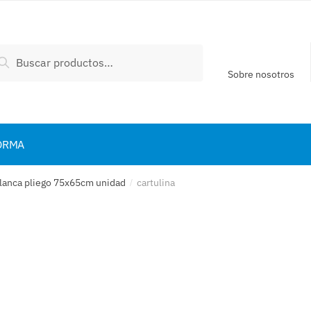
scar
Buscar
:
Sobre nosotros
ORMA
 blanca pliego 75x65cm unidad
cartulina
/