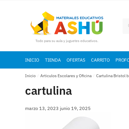
Skip
Skip
to
to
navigation
content
Bu
por
Todo para su aula y juguetes educativos.
INICIO
TIENDA
OFERTAS
CARRITO
PROF
Inicio
Articulos Escolares y Oficina
Cartulina Bristol
/
/
cartulina
marzo 13, 2023
junio 19, 2025