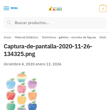
Skip
Skip
to
to
MENU
0
navigation
content
Buscar
Buscar
por:
Inicio
/
Material Didáctico
/
Distintivos - gafetes - recortes de figuras
/
Distint
Captura-de-pantalla-2020-11-26-
134325.png
diciembre 4, 2020
enero 13, 2026