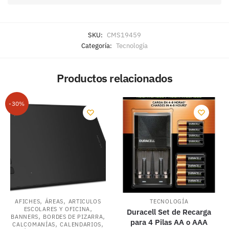
SKU:
CMS19459
Categoría:
Tecnología
Productos relacionados
-30%
,
,
AFICHES
ÁREAS
ARTICULOS
TECNOLOGÍA
,
ESCOLARES Y OFICINA
Duracell Set de Recarga
,
,
BANNERS
BORDES DE PIZARRA
para 4 Pilas AA o AAA
,
,
CALCOMANÍAS
CALENDARIOS