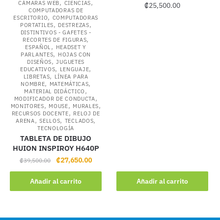
,
,
CÁMARAS WEB
CIENCIAS
₡
25,500.00
COMPUTADORAS DE
,
ESCRITORIO
COMPUTADORAS
,
,
PORTATILES
DESTREZAS
DISTINTIVOS - GAFETES -
,
RECORTES DE FIGURAS
,
ESPAÑOL
HEADSET Y
,
PARLANTES
HOJAS CON
,
DISEÑOS
JUGUETES
,
,
EDUCATIVOS
LENGUAJE
,
LIBRETAS
LÍNEA PARA
,
,
NOMBRE
MATEMÁTICAS
,
MATERIAL DIDÁCTICO
,
MODIFICADOR DE CONDUCTA
,
,
,
MONITORES
MOUSE
MURALES
,
RECURSOS DOCENTE
RELOJ DE
,
,
,
ARENA
SELLOS
TECLADOS
TECNOLOGÍA
TABLETA DE DIBUJO
HUION INSPIROY H640P
Original
Current
₡
27,650.00
₡
39,500.00
price
price
was:
is:
Añadir al carrito
Añadir al carrito
₡39,500.00.
₡27,650.00.