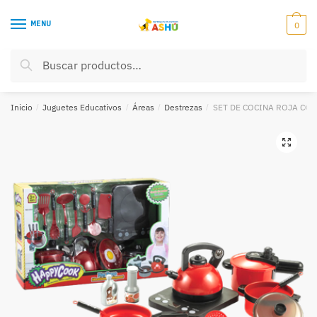
Skip
Skip
to
to
MENU
0
navigation
content
Buscar
Buscar
por:
Inicio
/
Juguetes Educativos
/
Áreas
/
Destrezas
/
SET DE COCINA ROJA CON