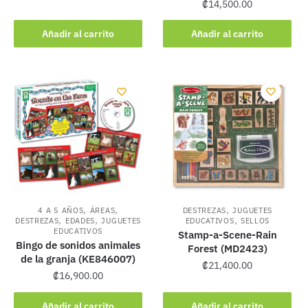
₡
14,500.00
Añadir al carrito
Añadir al carrito
,
,
,
4 A 5 AÑOS
ÁREAS
DESTREZAS
JUGUETES
,
,
,
DESTREZAS
EDADES
JUGUETES
EDUCATIVOS
SELLOS
EDUCATIVOS
Stamp-a-Scene-Rain
Bingo de sonidos animales
Forest (MD2423)
de la granja (KE846007)
₡
21,400.00
₡
16,900.00
Añadir al carrito
Añadir al carrito