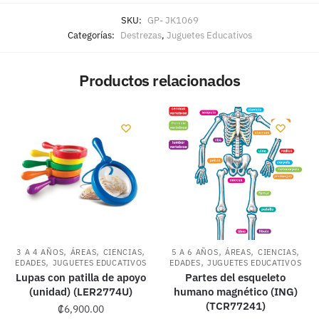
SKU:
GP- JK1069
Categorías:
Destrezas
,
Juguetes Educativos
Productos relacionados
,
,
,
,
,
,
3 A 4 AÑOS
ÁREAS
CIENCIAS
5 A 6 AÑOS
ÁREAS
CIENCIAS
,
,
EDADES
JUGUETES EDUCATIVOS
EDADES
JUGUETES EDUCATIVOS
Lupas con patilla de apoyo
Partes del esqueleto
(unidad) (LER2774U)
humano magnético (ING)
(TCR77241)
₡
6,900.00