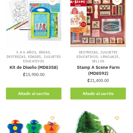
,
,
,
5 A 6 AÑOS
ÁREAS
DESTREZAS
JUGUETES
,
,
,
,
DESTREZAS
EDADES
JUGUETES
EDUCATIVOS
LENGUAJE
EDUCATIVOS
SELLOS
Kit de Diseño (MD8358)
Stamp A Scene Farm
(MD8592)
₡
15,900.00
₡
21,400.00
Añadir al carrito
Añadir al carrito