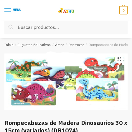
Skip
Skip
to
to
MENU
0
navigation
content
Buscar
Buscar
por:
Inicio
/
Juguetes Educativos
/
Áreas
/
Destrezas
/
Rompecabezas de Madera D
Rompecabezas de Madera Dinosaurios 30 x
15cm (variados) (DR1074)