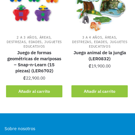
,
,
,
,
2 A 3 AÑOS
ÁREAS
3 A 4 AÑOS
ÁREAS
,
,
,
,
DESTREZAS
EDADES
JUGUETES
DESTREZAS
EDADES
JUGUETES
EDUCATIVOS
EDUCATIVOS
Juego de formas
Juego animal de la jungla
geométricas de mariposas
(LER0832)
– Snap-n-Learn (15
₡
19,900.00
piezas) (LER6702)
₡
22,900.00
Añadir al carrito
Añadir al carrito
Sobre nosotros