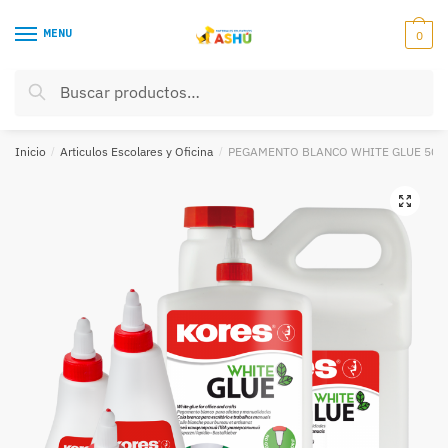
Skip
Skip
to
to
MENU
0
navigation
content
Buscar
Buscar
por:
Inicio
/
Articulos Escolares y Oficina
/
PEGAMENTO BLANCO WHITE GLUE 500