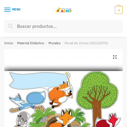
Skip
Skip
to
to
MENU
0
navigation
content
Buscar
Buscar
por:
Inicio
/
Material Didáctico
/
Murales
/
Mural de Zorros (CD110275)