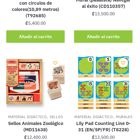
con circulos de
al éxito (CD110357)
colores(10,89 metros)
₡
13,500.00
(T92685)
₡
5,400.00
Añadir al carrito
Añadir al carrito
,
,
MATERIAL DIDÁCTICO
SELLOS
MATERIAL DIDÁCTICO
MURALES
Sellos Animales Zoológico
Lily Pad Counting Line 0-
(MD11638)
31 (EN/SP/FR) (T8228)
₡
12,400.00
₡
13,500.00