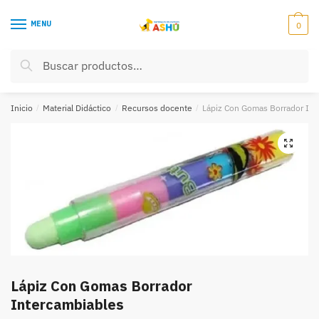
Skip
Skip
to
to
MENU
0
navigation
content
Buscar
Buscar
por:
Inicio
/
Material Didáctico
/
Recursos docente
/
Lápiz Con Gomas Borrador Int
Lápiz Con Gomas Borrador
Intercambiables