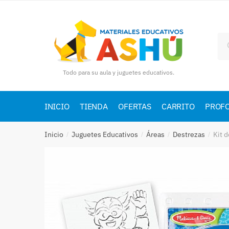
Skip
Skip
to
to
navigation
content
Bu
por
Todo para su aula y juguetes educativos.
INICIO
TIENDA
OFERTAS
CARRITO
PROF
Inicio
Juguetes Educativos
Áreas
Destrezas
Kit 
/
/
/
/