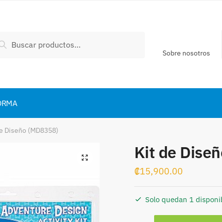
scar
Buscar
:
Sobre nosotros
ORMA
de Diseño (MD8358)
Kit de Dise
₡
15,900.00
Solo quedan 1 disponi
Kit