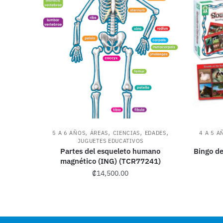
,
,
,
,
5 A 6 AÑOS
ÁREAS
CIENCIAS
EDADES
4 A 5 A
JUGUETES EDUCATIVOS
Partes del esqueleto humano
Bingo de
magnético (ING) (TCR77241)
₡
14,500.00