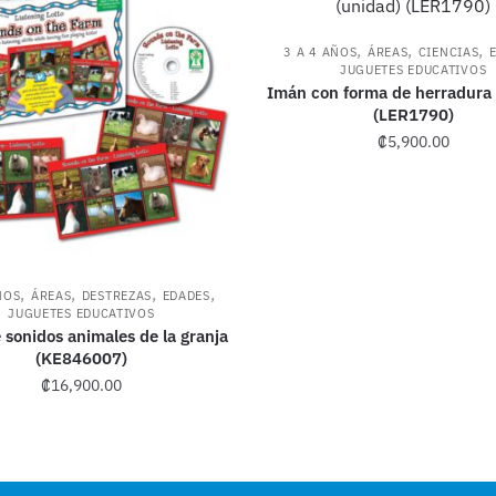
,
,
,
3 A 4 AÑOS
ÁREAS
CIENCIAS
JUGUETES EDUCATIVOS
Imán con forma de herradura 
(LER1790)
₡
5,900.00
,
,
,
,
ÑOS
ÁREAS
DESTREZAS
EDADES
JUGUETES EDUCATIVOS
 sonidos animales de la granja
(KE846007)
₡
16,900.00