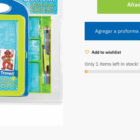
Añadi
de
Diseño
(MD8358)
cantidad
Agregar a proforma
Add to wishlist
Only 1 items left in stock!