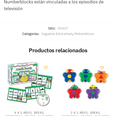
Numberblocks están vinculadas a los episodios de
televisión
SKU:
93417
Categorías:
Juguetes Educativos
,
Matemáticas
Productos relacionados
,
,
,
,
4 A 5 AÑOS
ÁREAS
2 A 3 AÑOS
ÁREAS