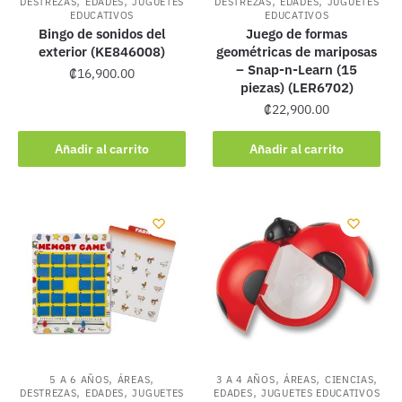
,
,
,
,
DESTREZAS
EDADES
JUGUETES
DESTREZAS
EDADES
JUGUETES
EDUCATIVOS
EDUCATIVOS
Bingo de sonidos del
Juego de formas
exterior (KE846008)
geométricas de mariposas
– Snap-n-Learn (15
₡
16,900.00
piezas) (LER6702)
₡
22,900.00
Añadir al carrito
Añadir al carrito
,
,
,
,
,
5 A 6 AÑOS
ÁREAS
3 A 4 AÑOS
ÁREAS
CIENCIAS
,
,
,
DESTREZAS
EDADES
JUGUETES
EDADES
JUGUETES EDUCATIVOS