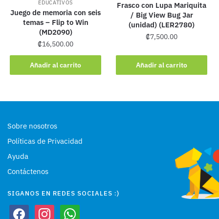
EDUCATIVOS
Frasco con Lupa Mariquita
Juego de memoria con seis
/ Big View Bug Jar
temas – Flip to Win
(unidad) (LER2780)
(MD2090)
₡
7,500.00
₡
16,500.00
Añadir al carrito
Añadir al carrito
Sobre nosotros
Políticas de Privacidad
Ayuda
Contáctenos
SIGANOS EN REDES SOCIALES :)
facebook
instagram
whatsapp