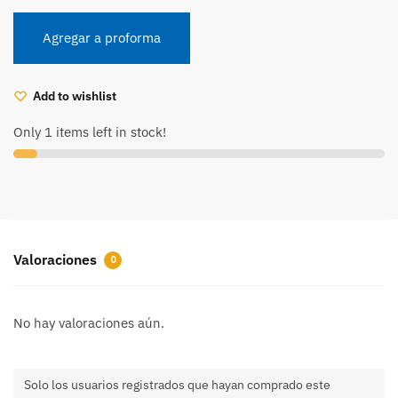
#13
OFICIO
Agregar a proforma
10"X13"
(PAQ50)
cantidad
Add to wishlist
Only 1 items left in stock!
Valoraciones
0
No hay valoraciones aún.
Solo los usuarios registrados que hayan comprado este