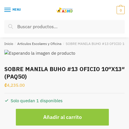
Skip
Skip
to
to
MENU
0
navigation
content
Buscar
Buscar
por:
Inicio
/
Articulos Escolares y Oficina
/
SOBRE MANILA BUHO #13 OFICIO 10″X
SOBRE MANILA BUHO #13 OFICIO 10″X13″
(PAQ50)
₡
4,235.00
Solo quedan 1 disponibles
SOBRE
Añadir al carrito
MANILA
BUHO