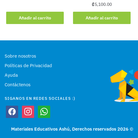
₡
5,100.00
Añadir al carrito
Añadir al carrito
Sobre nosotros
Políticas de Privacidad
Ayuda
Contáctenos
SIGANOS EN REDES SOCIALES :)
facebook
instagram
whatsapp
Materiales Educativos Ashú, Derechos reservados 2026
©