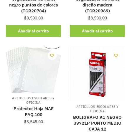
negro puntos de colores
diseño madera
(TCR20784)
(TCR20969)
₡
8,500.00
₡
8,500.00
Añadir al carrito
Añadir al carrito
ARTICULOS ESCOLARES Y
OFICINA
ARTICULOS ESCOLARES Y
Protector Hoja MAE
OFICINA
PAQ.100
BOLIGRAFO K1 NEGRO
₡
3,545.00
39721P PUNTO MEDIO
CAJA 12