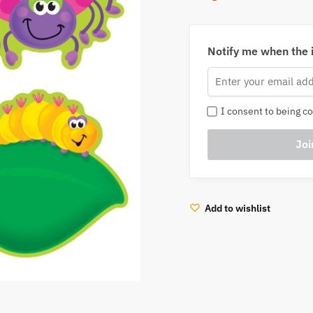
Notify me when the i
I consent to being co
Add to wishlist