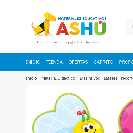
Skip
Skip
to
to
navigation
content
Bu
por
Todo para su aula y juguetes educativos.
INICIO
TIENDA
OFERTAS
CARRITO
PROF
Inicio
Material Didáctico
Distintivos - gafetes - recort
/
/