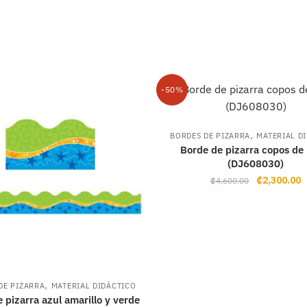
-50%
,
BORDES DE PIZARRA
MATERIAL D
Borde de pizarra copos de 
(DJ608030)
Original
C
₡
2,300.00
₡
4,600.00
price
p
was:
i
₡4,600.00.
₡
,
DE PIZARRA
MATERIAL DIDÁCTICO
 pizarra azul amarillo y verde