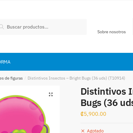
scar
Buscar
:
Sobre nosotros
ORMA
es de figuras
Distintivos Insectos – Bright Bugs (36 uds) (T10914)
/
Distintivos 
Bugs (36 ud
₡
5,900.00
Agotado