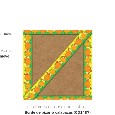
IDÁCTICO
nieve
urrent
rice
s:
2,300.00.
,
BORDES DE PIZARRA
MATERIAL DIDÁCTICO
Borde de pizarra calabazas (CD1487)