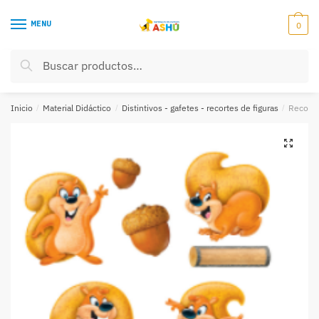
Skip
Skip
to
to
MENU
0
navigation
content
Buscar
Buscar
por:
Inicio
/
Material Didáctico
/
Distintivos - gafetes - recortes de figuras
/
Recorte