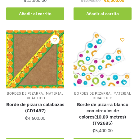
₡
13,500.00
₡
6,500.00
₡
12,900.00
price
price
was:
is:
Añadir al carrito
Añadir al carrito
₡12,900.00.
₡6,500.
,
,
BORDES DE PIZARRA
MATERIAL
BORDES DE PIZARRA
MATERIAL
DIDÁCTICO
DIDÁCTICO
Borde de pizarra calabazas
Borde de pizarra blanco
(CD1487)
con circulos de
colores(10,89 metros)
₡
4,600.00
(T92685)
₡
5,400.00