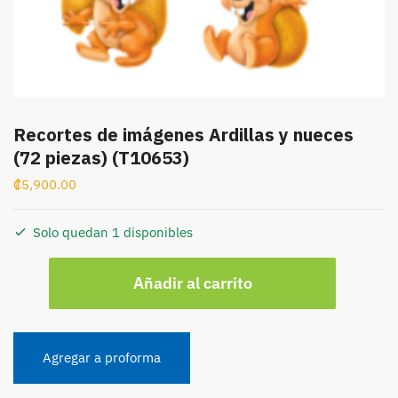
Recortes de imágenes Ardillas y nueces
(72 piezas) (T10653)
₡
5,900.00
Solo quedan 1 disponibles
Recortes
Añadir al carrito
de
imágenes
Ardillas
y
Agregar a proforma
nueces
(72