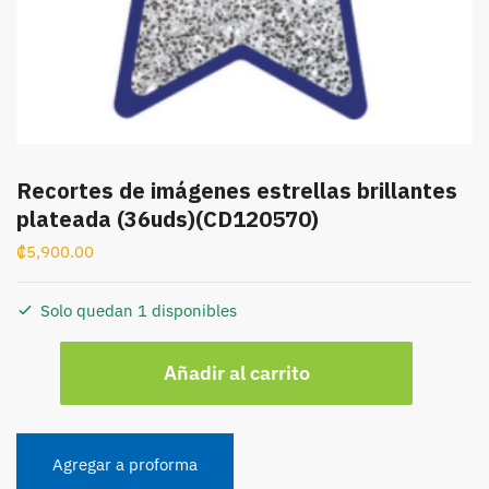
Recortes de imágenes estrellas brillantes
plateada (36uds)(CD120570)
₡
5,900.00
Solo quedan 1 disponibles
Recortes
Añadir al carrito
de
imágenes
estrellas
brillantes
Agregar a proforma
plateada