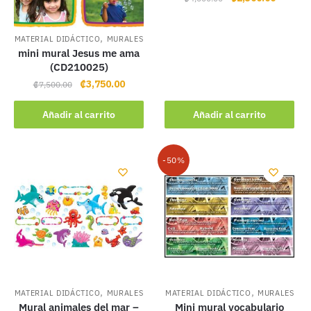
price
price
was:
is:
,
MATERIAL DIDÁCTICO
MURALES
₡4,600.00.
₡2,300.
mini mural Jesus me ama
(CD210025)
Original
Current
₡
3,750.00
₡
7,500.00
price
price
was:
is:
Añadir al carrito
Añadir al carrito
₡7,500.00.
₡3,750.00.
-50%
,
,
MATERIAL DIDÁCTICO
MURALES
MATERIAL DIDÁCTICO
MURALES
Mural animales del mar –
Mini mural vocabulario