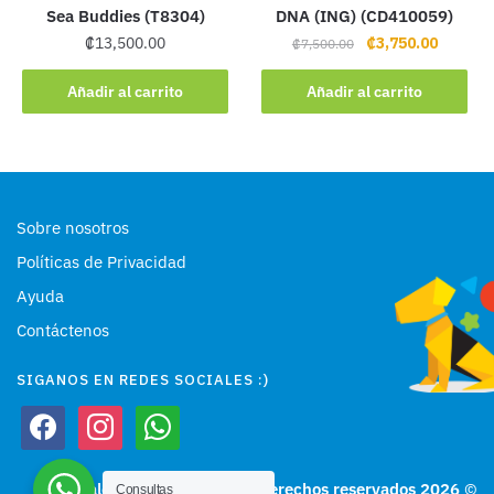
Sea Buddies (T8304)
DNA (ING) (CD410059)
Original
Current
₡
13,500.00
₡
3,750.00
₡
7,500.00
price
price
was:
is:
Añadir al carrito
Añadir al carrito
₡7,500.00.
₡3,750.
Sobre nosotros
Políticas de Privacidad
Ayuda
Contáctenos
SIGANOS EN REDES SOCIALES :)
facebook
instagram
whatsapp
Materiales Educativos Ashú, Derechos reservados 2026
©
Consultas