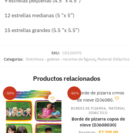
9 estrellas pequeñas (4.5 “x 4.5”)
12 estrellas medianas (5 “x 5”)
15 estrellas grandes (5.5 “x 5.5”)
SKU:
CD120570
Categorías:
Distintivos - gafetes - recortes de figuras
,
Material Didáctico
Productos relacionados
-50%
-50%
,
BORDES DE PIZARRA
MATERIAL
DIDÁCTICO
Borde de pizarra copos de
nieve (DJ608030)
Original
Current
₡
2,300.00
₡
4,600.00