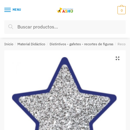
Skip
Skip
to
to
MENU
0
navigation
content
Buscar
Buscar
por:
Inicio
/
Material Didáctico
/
Distintivos - gafetes - recortes de figuras
/
Recorte