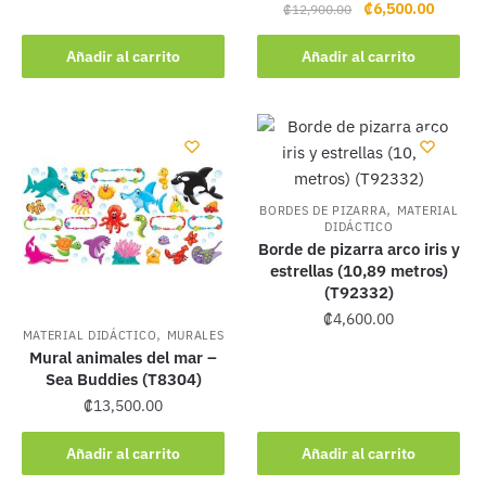
Original
Current
₡
6,500.00
₡
12,900.00
price
price
was:
is:
Añadir al carrito
Añadir al carrito
₡12,900.00.
₡6,500.
,
BORDES DE PIZARRA
MATERIAL
DIDÁCTICO
Borde de pizarra arco iris y
estrellas (10,89 metros)
(T92332)
₡
4,600.00
,
MATERIAL DIDÁCTICO
MURALES
Mural animales del mar –
Sea Buddies (T8304)
₡
13,500.00
Añadir al carrito
Añadir al carrito