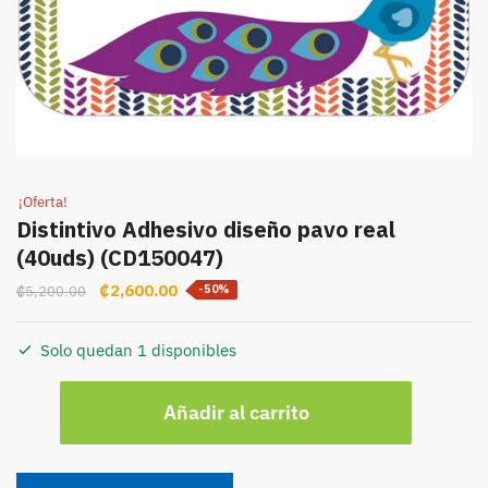
¡Oferta!
Distintivo Adhesivo diseño pavo real
(40uds) (CD150047)
Original
Current
₡
2,600.00
₡
5,200.00
-50%
price
price
was:
is:
Solo quedan 1 disponibles
₡5,200.00.
₡2,600.00.
Distintivo
Añadir al carrito
Adhesivo
diseño
pavo