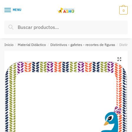
Skip
Skip
to
to
MENU
0
navigation
content
Buscar
Buscar
por:
Inicio
/
Material Didáctico
/
Distintivos - gafetes - recortes de figuras
/
Distint