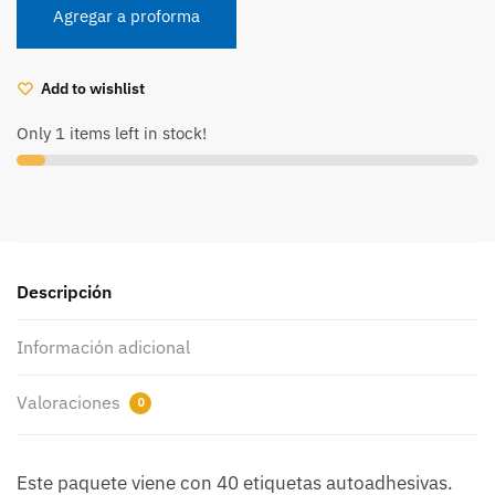
real
Agregar a proforma
(40uds)
(CD150047)
cantidad
Add to wishlist
Only 1 items left in stock!
Descripción
Información adicional
Valoraciones
0
Este paquete viene con 40 etiquetas autoadhesivas.