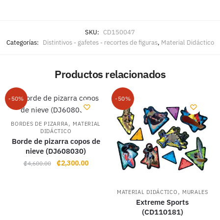
SKU:
CD150047
Categorías:
Distintivos - gafetes - recortes de figuras
,
Material Didáctico
Productos relacionados
-50%
-50%
,
BORDES DE PIZARRA
MATERIAL
DIDÁCTICO
Borde de pizarra copos de
nieve (DJ608030)
Original
Current
₡
2,300.00
₡
4,600.00
price
price
was:
is:
,
MATERIAL DIDÁCTICO
MURALES
₡4,600.00.
₡2,300.00.
Extreme Sports
(CD110181)