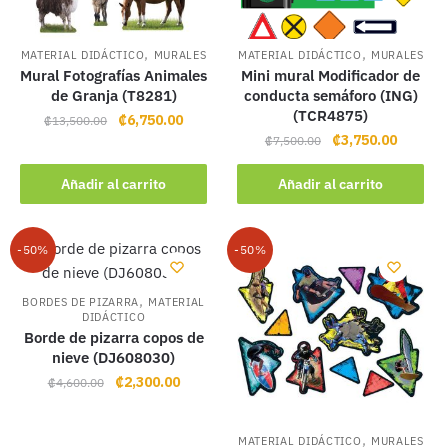
,
,
MATERIAL DIDÁCTICO
MURALES
MATERIAL DIDÁCTICO
MURALES
Mural Fotografías Animales
Mini mural Modificador de
de Granja (T8281)
conducta semáforo (ING)
(TCR4875)
Original
Current
₡
6,750.00
₡
13,500.00
Original
Current
₡
3,750.00
price
price
₡
7,500.00
price
price
was:
is:
was:
is:
Añadir al carrito
Añadir al carrito
₡13,500.00.
₡6,750.00.
₡7,500.00.
₡3,750.
-50%
-50%
,
BORDES DE PIZARRA
MATERIAL
DIDÁCTICO
Borde de pizarra copos de
nieve (DJ608030)
Original
Current
₡
2,300.00
₡
4,600.00
price
price
was:
is:
,
MATERIAL DIDÁCTICO
MURALES
₡4,600.00.
₡2,300.00.