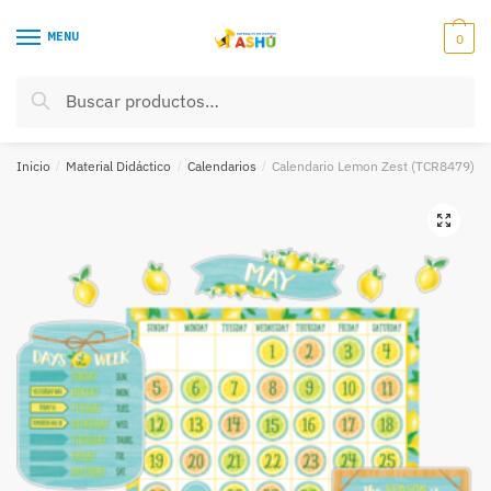
Skip
Skip
to
to
MENU
0
navigation
content
Buscar
Buscar
por:
Inicio
/
Material Didáctico
/
Calendarios
/
Calendario Lemon Zest (TCR8479)