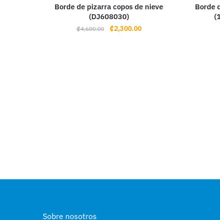
Borde de pizarra copos de nieve
Borde d
(DJ608030)
(
Original
Current
₡
2,300.00
₡
4,600.00
price
price
was:
is:
₡4,600.00.
₡2,300.00.
Sobre nosotros