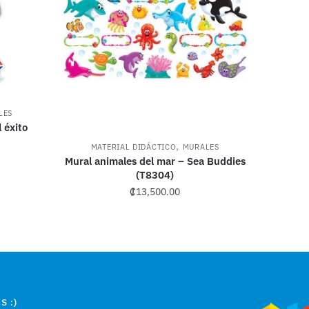
LES
 éxito
,
MATERIAL DIDÁCTICO
MURALES
Mural animales del mar – Sea Buddies
(T8304)
₡
13,500.00
S :)