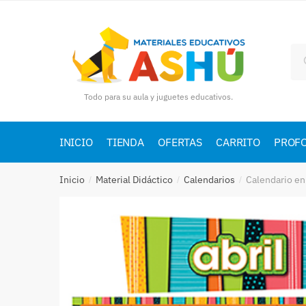
Skip
Skip
to
to
navigation
content
Bu
por
Todo para su aula y juguetes educativos.
INICIO
TIENDA
OFERTAS
CARRITO
PROF
Inicio
Material Didáctico
Calendarios
Calendario en
/
/
/