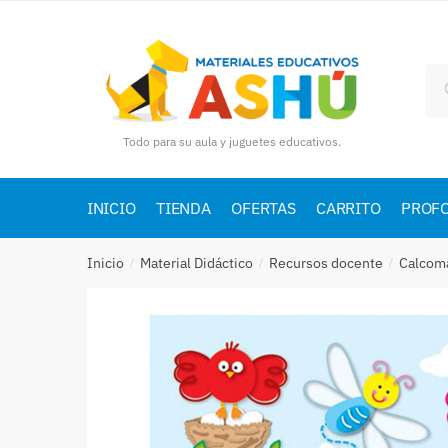
Skip
Skip
to
to
navigation
content
Bu
por
Todo para su aula y juguetes educativos.
INICIO
TIENDA
OFERTAS
CARRITO
PROF
Inicio
Material Didáctico
Recursos docente
Calcom
/
/
/