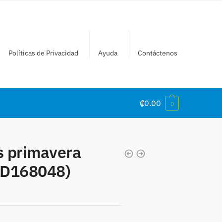
Políticas de Privacidad
Ayuda
Contáctenos
₡
0.00
0
s primavera
(CD168048)