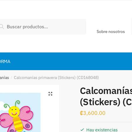
scar
Buscar
:
Sobre nosotros
ORMA
anías
Calcomanías primavera (Stickers) (CD168048)
/
Calcomanía
(Stickers) 
₡
3,600.00
Hay existencias