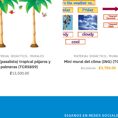
,
,
TERIAL DIDÁCTICO
MURALES
MATERIAL DIDÁCTICO
MURA
(pasalista) tropical pájaros y
Mini mural del clima (ING) (
palmeras (TCR5859)
Original
C
₡
3,750.00
₡
7,500.00
₡
13,500.00
price
p
was:
i
₡7,500.00.
₡
SIGANOS EN REDES SOCIALE