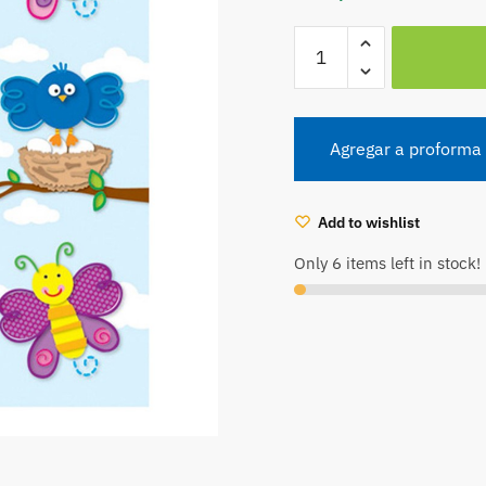
Calcomanías
primavera
(Stickers)
(CD168048)
cantidad
Agregar a proforma
Add to wishlist
Only 6 items left in stock!