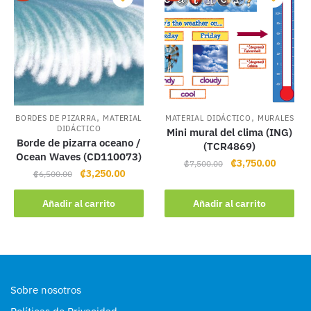
,
,
BORDES DE PIZARRA
MATERIAL
MATERIAL DIDÁCTICO
MURALES
DIDÁCTICO
Mini mural del clima (ING)
Borde de pizarra oceano /
(TCR4869)
Ocean Waves (CD110073)
Original
Current
₡
3,750.00
₡
7,500.00
Original
Current
₡
3,250.00
₡
6,500.00
price
price
price
price
was:
is:
was:
is:
Añadir al carrito
Añadir al carrito
₡7,500.00.
₡3,750.
₡6,500.00.
₡3,250.00.
Sobre nosotros