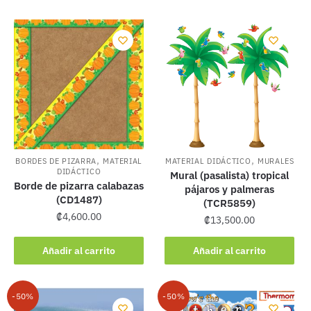
,
,
BORDES DE PIZARRA
MATERIAL
MATERIAL DIDÁCTICO
MURALES
DIDÁCTICO
Mural (pasalista) tropical
Borde de pizarra calabazas
pájaros y palmeras
(CD1487)
(TCR5859)
₡
4,600.00
₡
13,500.00
Añadir al carrito
Añadir al carrito
-50%
-50%