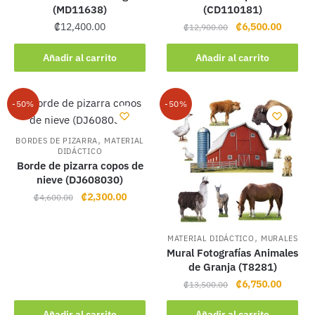
(MD11638)
(CD110181)
Original
Current
₡
12,400.00
₡
6,500.00
₡
12,900.00
price
price
was:
is:
Añadir al carrito
Añadir al carrito
₡12,900.00.
₡6,500.
-50%
-50%
,
BORDES DE PIZARRA
MATERIAL
DIDÁCTICO
Borde de pizarra copos de
nieve (DJ608030)
Original
Current
₡
2,300.00
₡
4,600.00
price
price
was:
is:
,
MATERIAL DIDÁCTICO
MURALES
₡4,600.00.
₡2,300.00.
Mural Fotografías Animales
de Granja (T8281)
Original
Current
₡
6,750.00
₡
13,500.00
price
price
was:
is:
Añadir al carrito
Añadir al carrito