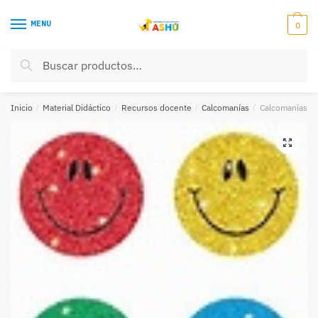
Skip
Skip
to
to
MENU
0
navigation
content
Buscar
Buscar
por:
Inicio
/
Material Didáctico
/
Recursos docente
/
Calcomanías
/
Calcomanías car