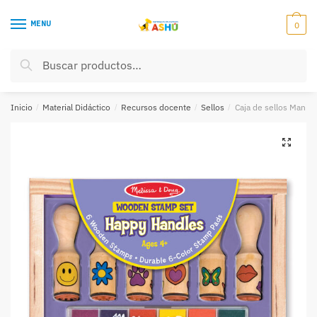
Skip
Skip
to
to
MENU
0
navigation
content
Buscar
Buscar
por:
Inicio
/
Material Didáctico
/
Recursos docente
/
Sellos
/
Caja de sellos Manija