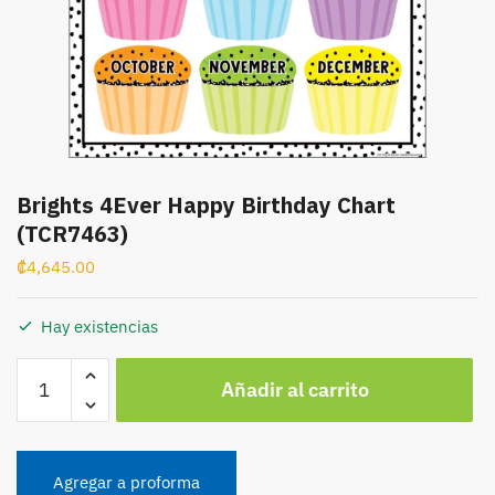
Brights 4Ever Happy Birthday Chart
(TCR7463)
₡
4,645.00
Hay existencias
Brights
Añadir al carrito
4Ever
Happy
Birthday
Chart
Agregar a proforma