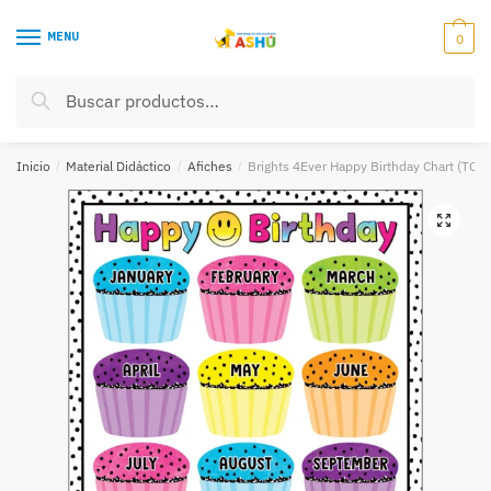
Skip
Skip
to
to
MENU
0
navigation
content
Buscar
Buscar
por:
Inicio
/
Material Didáctico
/
Afiches
/
Brights 4Ever Happy Birthday Chart (TCR