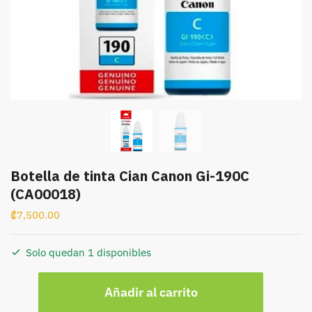
Botella de tinta Cian Canon Gi-190C
(CA00018)
₡
7,500.00
Solo quedan 1 disponibles
Botella
Añadir al carrito
de