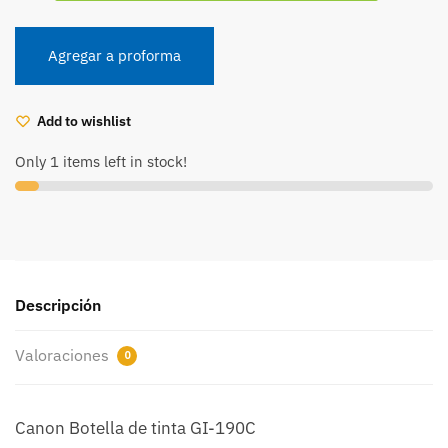
tinta
Cian
Canon
Agregar a proforma
Gi-
190C
(CA00018)
Add to wishlist
cantidad
Only 1 items left in stock!
Descripción
Valoraciones
0
Canon Botella de tinta GI-190C