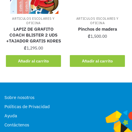
ARTICULOS ESCOLARES Y
ARTICULOS ESCOLARES Y
OFICINA
OFICINA
LAPIZ DE GRAFITO
Pinchos de madera
COACH BLISTER 2 UDS
₡
1,500.00
+TAJADOR GRATIS KORES
₡
1,295.00
Añadir al carrito
Añadir al carrito
Sobre nosotros
Políticas de Privacidad
Ayuda
Contáctenos