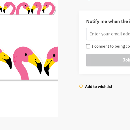
Notify me when the i
I consent to being co
Add to wishlist