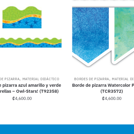
,
,
DE PIZARRA
MATERIAL DIDÁCTICO
BORDES DE PIZARRA
MATERIAL D
 pizarra azul amarillo y verde
Borde de pizarra Watercolor 
rellas – Owl-Stars! (T92358)
(TCR3572)
₡
4,600.00
₡
4,600.00