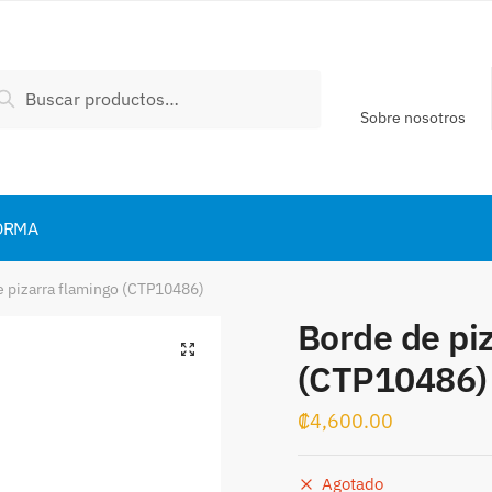
scar
Buscar
:
Sobre nosotros
ORMA
e pizarra flamingo (CTP10486)
Borde de pi
(CTP10486)
₡
4,600.00
Agotado