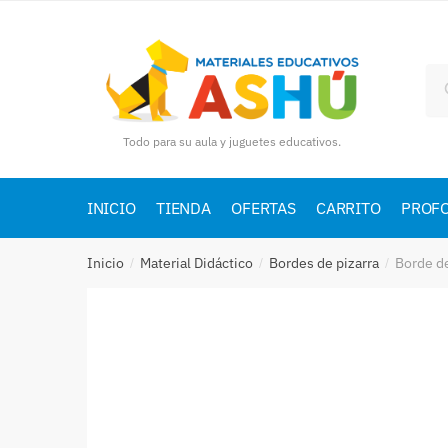
Skip
Skip
to
to
navigation
content
Bu
por
Todo para su aula y juguetes educativos.
INICIO
TIENDA
OFERTAS
CARRITO
PROF
Inicio
Material Didáctico
Bordes de pizarra
Borde d
/
/
/