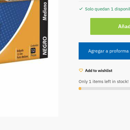
Solo quedan 1 disponi
BOLIGRAFO
Añadi
BIC
CRISTAL
DURA+
NEGRO
Agregar a proforma
CAJA
12
Add to wishlist
(ML-
11023
Only 1 items left in stock!
cantidad