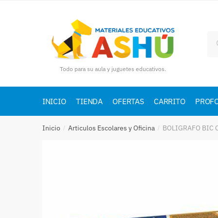
Skip
Skip
to
to
navigation
content
Bu
por
Todo para su aula y juguetes educativos.
INICIO
TIENDA
OFERTAS
CARRITO
PROF
Inicio
Articulos Escolares y Oficina
BOLIGRAFO BIC 
/
/