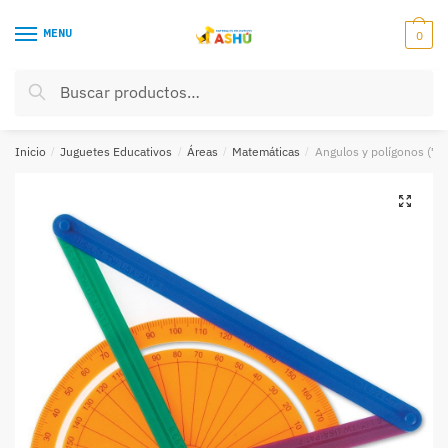
Skip
Skip
to
to
MENU
0
navigation
content
Buscar
Buscar
por:
Inicio
/
Juguetes Educativos
/
Áreas
/
Matemáticas
/
Angulos y polígonos (74