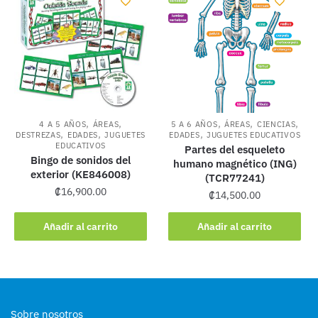
,
,
,
,
,
4 A 5 AÑOS
ÁREAS
5 A 6 AÑOS
ÁREAS
CIENCIAS
,
,
,
DESTREZAS
EDADES
JUGUETES
EDADES
JUGUETES EDUCATIVOS
EDUCATIVOS
Partes del esqueleto
Bingo de sonidos del
humano magnético (ING)
exterior (KE846008)
(TCR77241)
₡
16,900.00
₡
14,500.00
Añadir al carrito
Añadir al carrito
Sobre nosotros