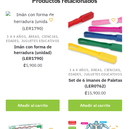
Productos relacionados
,
,
,
3 A 4 AÑOS
ÁREAS
CIENCIAS
,
EDADES
JUGUETES EDUCATIVOS
Imán con forma de
herradura (unidad)
(LER1790)
₡
5,900.00
,
,
,
3 A 4 AÑOS
ÁREAS
CIENCIAS
,
EDADES
JUGUETES EDUCATIVOS
Set de 6 imanes de Paletas
(LER0762)
₡
15,900.00
Añadir al carrito
Añadir al carrito