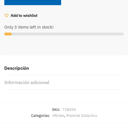
cantidad
Add to wishlist
Only 3 items left in stock!
Descripción
Información adicional
SKU:
T38450
Categorías:
Afiches
,
Material Didáctico