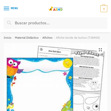
Skip
Skip
to
to
MENU
0
navigation
content
Buscar
Buscar
por:
Inicio
/
Material Didáctico
/
Afiches
/
Afiche borde de buhos (T38450)