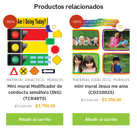
Productos relacionados
-50%
-50%
,
,
MATERIAL DIDÁCTICO
MURALES
MATERIAL DIDÁCTICO
MURALES
Mini mural Modificador de
mini mural Jesus me ama
conducta semáforo (ING)
(CD210025)
(TCR4875)
Original
Current
₡
3,750.00
₡
7,500.00
Original
Current
₡
3,750.00
price
price
₡
7,500.00
price
price
was:
is:
was:
is:
Añadir al carrito
Añadir al carrito
₡7,500.00.
₡3,750.
₡7,500.00.
₡3,750.00.